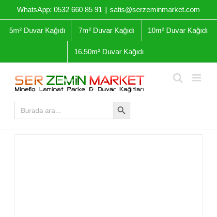
Skip
WhatsApp: 0532 660 85 91
|
satis@serzeminmarket.com
to
content
5m² Duvar Kağıdı
7m² Duvar Kağıdı
10m² Duvar Kağıdı
16.50m² Duvar Kağıdı
Arama Butonu
Arama
yap: