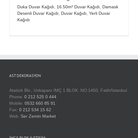
Duka Duvar Kağıdı
,
16.50m² Duvar Kağıdı
,
Damask
Desenli Duvar Kağıdı
,
Duvar Kağıdı
,
Yerli Duvar
Kağıdı
AST DEKORASYON
Atatürk Blv., Unkapanı İMÇ 1 BLOK. NO:1450, Fatih/İstanbul
Phone:
0 212 525 0 444
Mobile:
0532 660 85 91
Fax:
0 212 534 15 62
Web:
Ser Zemin Market
İMÇ 5 BLOK İLETIŞIM