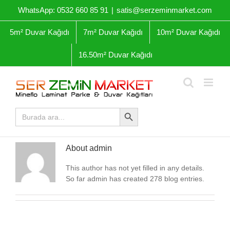
Skip
WhatsApp: 0532 660 85 91
|
satis@serzeminmarket.com
to
content
5m² Duvar Kağıdı
7m² Duvar Kağıdı
10m² Duvar Kağıdı
16.50m² Duvar Kağıdı
Arama Butonu
Arama
yap:
About
admin
This author has not yet filled in any details.
So far admin has created 278 blog entries.