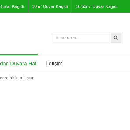
Duvar Kağıdı
10m² Duvar Kağıdı
16.50m² Duvar Kağıdı
Arama Butonu
Arama
yap:
dan Duvara Halı
İletişim
gre bir kuruluştur.