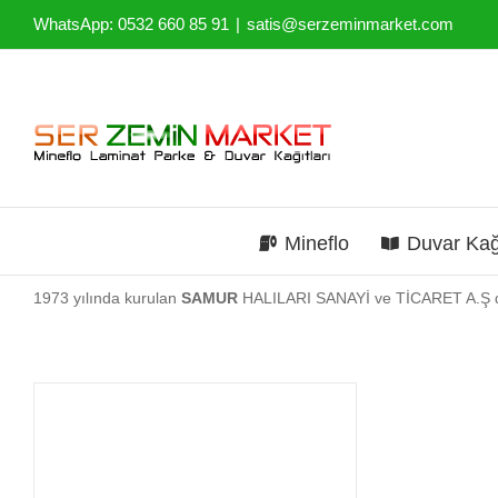
Skip
WhatsApp: 0532 660 85 91
|
satis@serzeminmarket.com
to
content
Mineflo
Duvar Kağ
1973 yılında kurulan
SAMUR
HALILARI SANAYİ ve TİCARET A.Ş duva