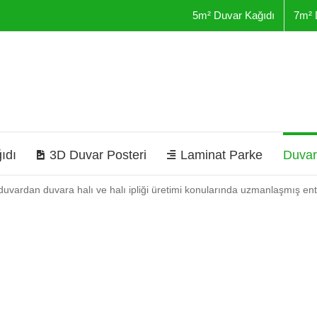
5m² Duvar Kağıdı
7m² 
ıdı
3D Duvar Posteri
Laminat Parke
Duvar
rdan duvara halı ve halı ipliği üretimi konularında uzmanlaşmış ente