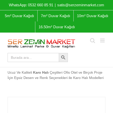
Skip
WhatsApp: 0532 660 85 91
|
satis@serzeminmarket.com
to
content
5m² Duvar Kağıdı
7m² Duvar Kağıdı
10m² Duvar Kağıdı
16.50m² Duvar Kağıdı
Arama Butonu
Arama
yap:
Ucuz Ve Kaliteli
Karo Halı
Çeşitleri Ofis Otel ve Birçok Proje
İçin Eşsiz Desen ve Renk Seçenekleri ile Karo Halı Modelleri