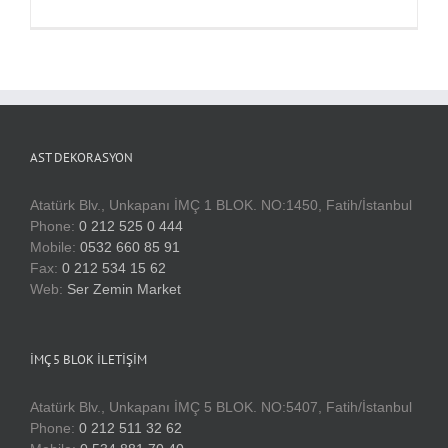
AST DEKORASYON
Atatürk Blv., Unkapanı İMÇ 1 BLOK. NO:1450, Fatih/İstanbul
Phone:
0 212 525 0 444
Mobile:
0532 660 85 91
Fax:
0 212 534 15 62
Web:
Ser Zemin Market
İMÇ 5 BLOK İLETIŞIM
Atatürk Blv., Unkapanı İMÇ 5 BLOK. NO:5407, Fatih/İstanbul
Phone:
0 212 511 32 62