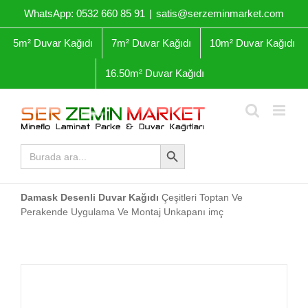
Skip
WhatsApp: 0532 660 85 91
|
satis@serzeminmarket.com
to
content
5m² Duvar Kağıdı
7m² Duvar Kağıdı
10m² Duvar Kağıdı
16.50m² Duvar Kağıdı
Arama Butonu
Arama
yap:
Damask Desenli Duvar Kağıdı
Çeşitleri Toptan Ve
Perakende Uygulama Ve Montaj Unkapanı imç