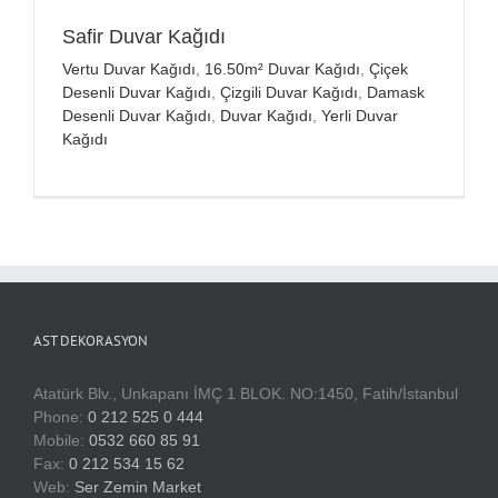
Safir Duvar Kağıdı
Vertu Duvar Kağıdı
,
16.50m² Duvar Kağıdı
,
Çiçek
Desenli Duvar Kağıdı
,
Çizgili Duvar Kağıdı
,
Damask
Desenli Duvar Kağıdı
,
Duvar Kağıdı
,
Yerli Duvar
Kağıdı
AST DEKORASYON
Atatürk Blv., Unkapanı İMÇ 1 BLOK. NO:1450, Fatih/İstanbul
Phone:
0 212 525 0 444
Mobile:
0532 660 85 91
Fax:
0 212 534 15 62
Web:
Ser Zemin Market