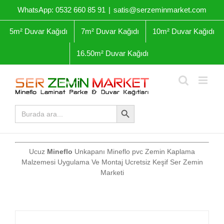
Skip
WhatsApp: 0532 660 85 91
|
satis@serzeminmarket.com
to
content
5m² Duvar Kağıdı
7m² Duvar Kağıdı
10m² Duvar Kağıdı
16.50m² Duvar Kağıdı
Arama Butonu
Arama
yap:
Ucuz
Mineflo
Unkapanı Mineflo pvc Zemin Kaplama
Malzemesi Uygulama Ve Montaj Ucretsiz Keşif Ser Zemin
Marketi