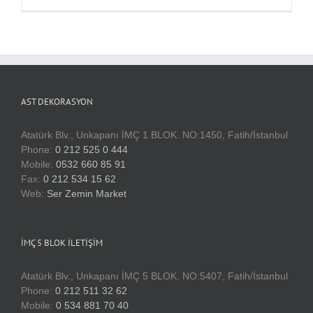
AST DEKORASYON
Atatürk Blv., Unkapanı İMÇ 1 BLOK. NO:1450, Fatih/İstanbul
Phone:
0 212 525 0 444
Mobile:
0532 660 85 91
Fax:
0 212 534 15 62
Web:
Ser Zemin Market
İMÇ 5 BLOK İLETIŞIM
Atatürk Blv., Unkapanı İMÇ 5 BLOK. NO:5407, Fatih/İstanbul
Phone:
0 212 511 32 62
Mobile:
0 534 881 70 40