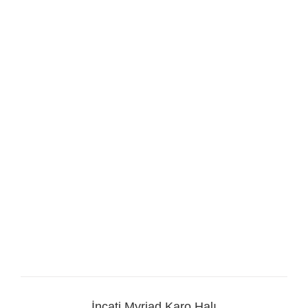
İncati Myriad Karo Halı