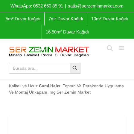
Skip
WhatsApp: 0532 660 85 91
|
satis@serzeminmarket.com
to
content
5m² Duvar Kağıdı
7m² Duvar Kağıdı
10m² Duvar Kağıdı
16.50m² Duvar Kağıdı
Arama Butonu
Arama
yap:
Kaliteli ve Ucuz
Cami Halısı
Toptan Ve Perakende Uygulama
Ve Montaj Unkapanı İmç Ser Zemin Market