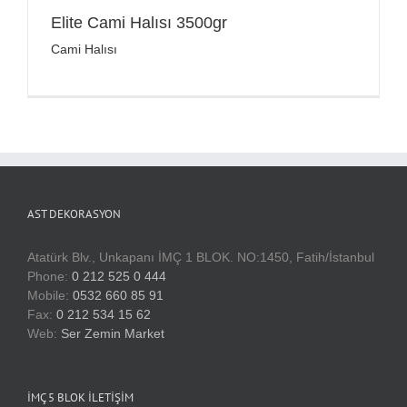
Elite Cami Halısı 3500gr
Cami Halısı
AST DEKORASYON
Atatürk Blv., Unkapanı İMÇ 1 BLOK. NO:1450, Fatih/İstanbul
Phone:
0 212 525 0 444
Mobile:
0532 660 85 91
Fax:
0 212 534 15 62
Web:
Ser Zemin Market
İMÇ 5 BLOK İLETIŞIM