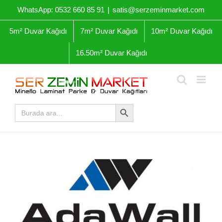
Skip
WhatsApp: 0532 660 85 91
|
satis@serzeminmarket.com
to
content
5m² Duvar Kağıdı
7m² Duvar Kağıdı
10m² Duvar Kağıdı
16.50m² Duvar Kağıdı
Arama Butonu
Arama
yap: