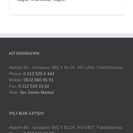
AST DEKORASYON
Atatürk Blv., Unkapanı İMÇ 1 BLOK. NO:1450, Fatih/İstanbul
Phone:
0 212 525 0 444
Mobile:
0532 660 85 91
Fax:
0 212 534 15 62
Web:
Ser Zemin Market
İMÇ 5 BLOK İLETIŞIM
Atatürk Blv., Unkapanı İMÇ 5 BLOK. NO:5407, Fatih/İstanbul