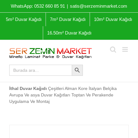
Skip
WhatsApp: 0532 660 85 91
|
satis@serzeminmarket.com
to
content
5m² Duvar Kağıdı
7m² Duvar Kağıdı
10m² Duvar Kağıdı
16.50m² Duvar Kağıdı
Arama Butonu
Arama
yap:
İthal Duvar Kağıdı
Çeşitleri Alman Kore İtalyan Belçika
Avrupa Ve asya Duvar Kağıtları Toptan Ve Perakende
Uygulama Ve Montaj