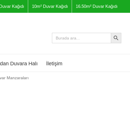
Duvar Kağıdı
10m² Duvar Kağıdı
16.50m² Duvar Kağıdı
Arama Butonu
Arama
yap:
dan Duvara Halı
İletişim
uvar Manzaraları