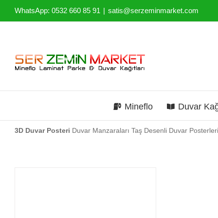
Skip
WhatsApp: 0532 660 85 91
|
satis@serzeminmarket.com
to
content
Mineflo
Duvar Kağ
3D Duvar Posteri
Duvar Manzaraları Taş Desenli Duvar Posterleri