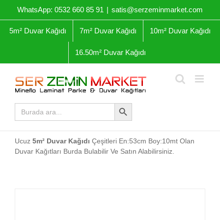
Skip
WhatsApp: 0532 660 85 91
|
satis@serzeminmarket.com
to
content
5m² Duvar Kağıdı
7m² Duvar Kağıdı
10m² Duvar Kağıdı
16.50m² Duvar Kağıdı
Arama Butonu
Arama
yap:
Ucuz
5m² Duvar Kağıdı
Çeşitleri En:53cm Boy:10mt Olan
Duvar Kağıtları Burda Bulabilir Ve Satın Alabilirsiniz.