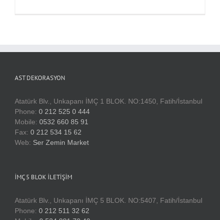
AST DEKORASYON
Atatürk Blv., Unkapanı İMÇ 1 BLOK. NO:1450, Fatih/İstanbul
Phone:
0 212 525 0 444
Mobile:
0532 660 85 91
Fax:
0 212 534 15 62
Web:
Ser Zemin Market
İMÇ 5 BLOK İLETIŞIM
Atatürk Blv., Unkapanı İMÇ 5 BLOK. NO:5407, Fatih/İstanbul
Phone:
0 212 511 32 62