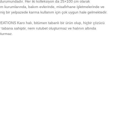
durumundadır. Her iki kolleksiyon da 25×100 cm olarak
itim kurumlarında, bakım evlerinde, misafirhane işletmelerinde ve
niş bir yelpazede karma kullanım için çok uygun hale gelmektedir.
EATIONS Karo halı, bitümen tabanlı bir ürün olup, hiçbir çözücü
tabana sahiptir, nem rutubet oluşturmaz ve halının altında
şturmaz.