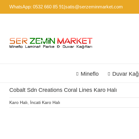
Skip
WhatsApp: 0532 660 85 91
|
satis@serzeminmarket.com
to
content
Mineflo
Duvar Kağ
Cobalt Sdn Creations Coral Lines Karo Halı
Karo Halı
,
İncati Karo Halı