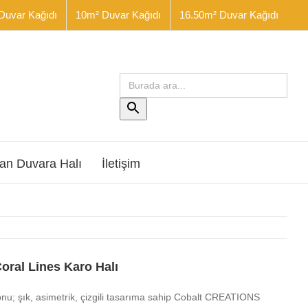
Duvar Kağıdı
10m² Duvar Kağıdı
16.50m² Duvar Kağıdı
Arama
yap:
Arama
Butonu
an Duvara Halı
İletişim
oral Lines Karo Halı
onu; şık, asimetrik, çizgili tasarıma sahip Cobalt CREATIONS