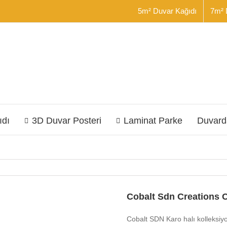
5m² Duvar Kağıdı
7m² 
ıdı
3D Duvar Posteri
Laminat Parke
Duvard
Cobalt Sdn Creations C
Cobalt SDN Karo halı kolleksiy