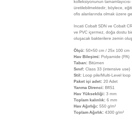
kolleksiyonunun tamamlayıcısı 
üretilebilmektedir; böylece, eğ
ofis alanlarında olmak üzere ge
Incati Cobalt SDN ve Cobalt CR
ve PVC içermez, doğa dostu bir 
oluşacak bakterilere zemin olu
Ölçü:
50×50 cm / 25x 100 cm
Hav Bileşimi:
Polyamide (PA)
Taban:
Bitümen
Sınıf:
Class 33 (intensive use)
Stil:
Loop pile/Multi-Level loop
Paket içi adet:
20 Adet
Yanma Direnci:
BflS1
Hav Yüksekliği:
3 mm
Toplam kalınlık:
6 mm
Hav Ağırlığı:
550 g/m²
Toplam Ağırlık:
4300 g/m²