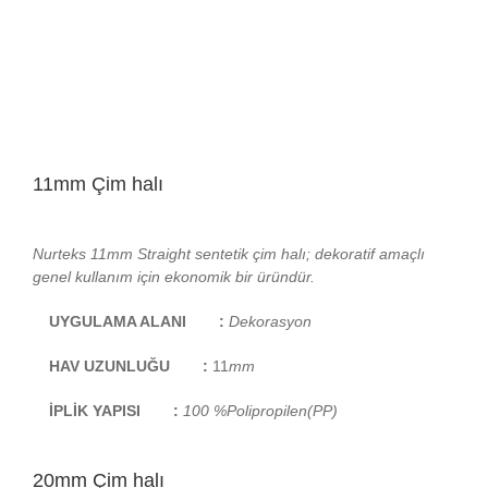
11mm Çim halı
Nurteks 11mm Straight sentetik çim halı; dekoratif amaçlı
genel kullanım için ekonomik bir üründür.
UYGULAMA ALANI
:
Dekorasyon
HAV UZUNLUĞU
:
11
mm
İPLİK YAPISI
:
100 %Polipropilen(PP)
20mm Çim halı