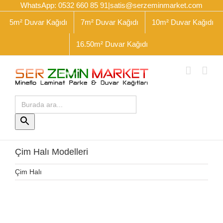
Skip
WhatsApp: 0532 660 85 91
|
satis@serzeminmarket.com
to
5m² Duvar Kağıdı
7m² Duvar Kağıdı
10m² Duvar Kağıdı
content
16.50m² Duvar Kağıdı
Arama
yap:
Arama
Butonu
Çim Halı Modelleri
Çim Halı