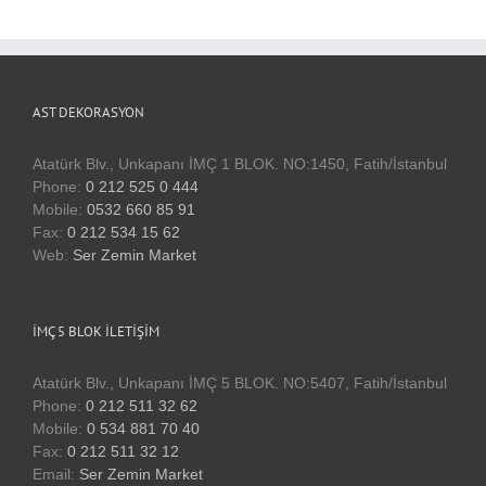
AST DEKORASYON
Atatürk Blv., Unkapanı İMÇ 1 BLOK. NO:1450, Fatih/İstanbul
Phone:
0 212 525 0 444
Mobile:
0532 660 85 91
Fax:
0 212 534 15 62
Web:
Ser Zemin Market
İMÇ 5 BLOK İLETIŞIM
Atatürk Blv., Unkapanı İMÇ 5 BLOK. NO:5407, Fatih/İstanbul
Phone:
0 212 511 32 62
Mobile:
0 534 881 70 40
Fax:
0 212 511 32 12
Email:
Ser Zemin Market