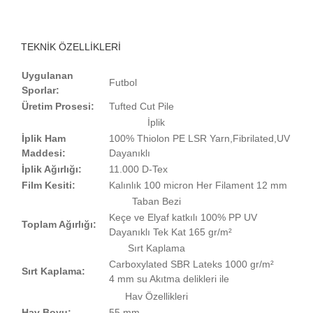
TEKNİK ÖZELLİKLERİ
Uygulanan
Futbol
Sporlar:
Üretim Prosesi:
Tufted Cut Pile
İplik
İplik Ham
100% Thiolon PE LSR Yarn,Fibrilated,UV
Maddesi:
Dayanıklı
İplik Ağırlığı:
11.000 D-Tex
Film Kesiti:
Kalınlık 100 micron Her Filament 12 mm
Taban Bezi
Keçe ve Elyaf katkılı 100% PP UV
Toplam Ağırlığı:
Dayanıklı Tek Kat 165 gr/m²
Sırt Kaplama
Carboxylated SBR Lateks 1000 gr/m²
Sırt Kaplama:
4 mm su Akıtma delikleri ile
Hav Özellikleri
Hav Boyu:
55 mm