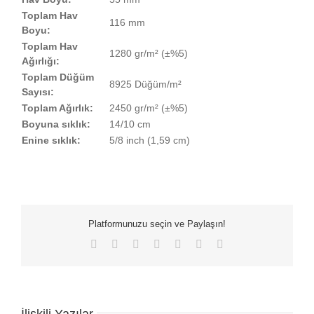
Toplam Hav
116 mm
Boyu:
Toplam Hav
1280 gr/m² (±%5)
Ağırlığı:
Toplam Düğüm
8925 Düğüm/m²
Sayısı:
Toplam Ağırlık:
2450 gr/m² (±%5)
Boyuna sıklık:
14/10 cm
Enine sıklık:
5/8 inch (1,59 cm)
Platformunuzu seçin ve Paylaşın!
Facebook
X
LinkedIn
WhatsApp
Tumblr
Pinterest
E-
posta