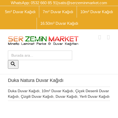
Skip
WhatsApp: 0532 660 85 91
|
satis@serzeminmarket.com
to
5m² Duvar Kağıdı
7m² Duvar Kağıdı
10m² Duvar Kağıdı
content
16.50m² Duvar Kağıdı
Arama
yap:
Arama
Butonu
Duka Natura Duvar Kağıdı
Duka Duvar Kağıdı
,
10m² Duvar Kağıdı
,
Çiçek Desenli Duvar
Kağıdı
,
Çizgili Duvar Kağıdı
,
Duvar Kağıdı
,
Yerli Duvar Kağıdı