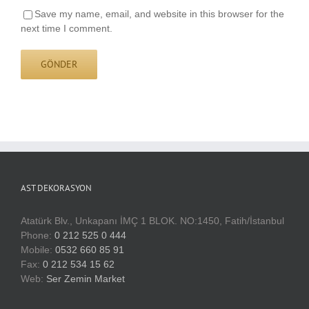
Save my name, email, and website in this browser for the
next time I comment.
AST DEKORASYON
Atatürk Blv., Unkapanı İMÇ 1 BLOK. NO:1450, Fatih/İstanbul
Phone:
0 212 525 0 444
Mobile:
0532 660 85 91
Fax:
0 212 534 15 62
Web:
Ser Zemin Market