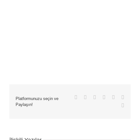
Facebook
X
LinkedIn
WhatsApp
Tumblr
Pinteres
Platformunuzu seçin ve
Paylaşın!
E-
posta