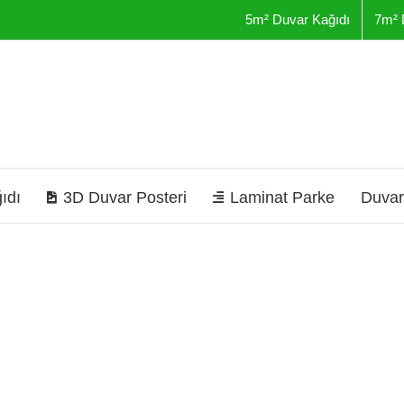
5m² Duvar Kağıdı
7m² 
ıdı
3D Duvar Posteri
Laminat Parke
Duvar