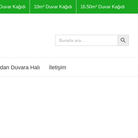
Duvar Kağıdı
10m² Duvar Kağıdı
16.50m² Duvar Kağıdı
Arama Butonu
Arama
yap:
dan Duvara Halı
İletişim