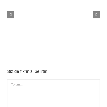
Agt Pruva Laminat Parke
Siz de fikrinizi belirtin
Yorum