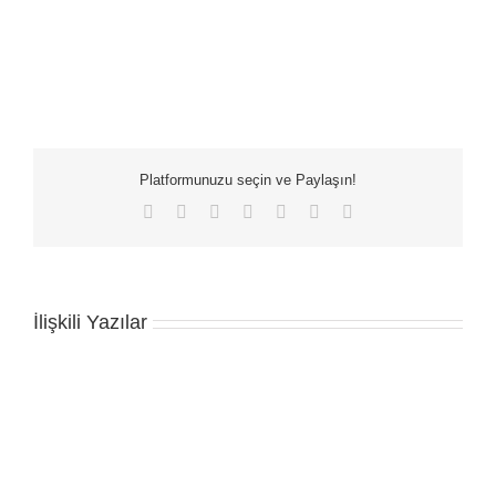
Platformunuzu seçin ve Paylaşın!
Facebook
X
LinkedIn
WhatsApp
Tumblr
Pinterest
E-
posta
İlişkili Yazılar