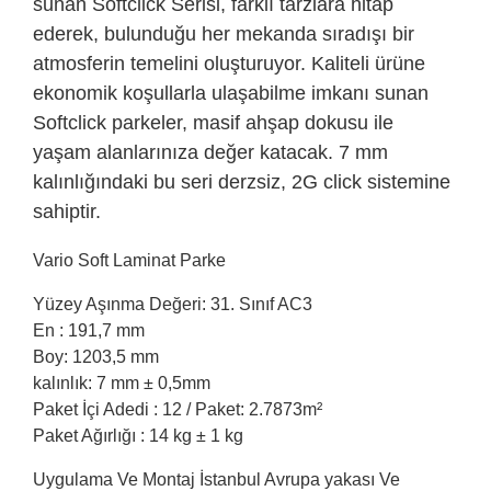
sunan Softclick Serisi, farklı tarzlara hitap
ederek, bulunduğu her mekanda sıradışı bir
atmosferin temelini oluşturuyor. Kaliteli ürüne
ekonomik koşullarla ulaşabilme imkanı sunan
Softclick parkeler, masif ahşap dokusu ile
yaşam alanlarınıza değer katacak. 7 mm
kalınlığındaki bu seri derzsiz, 2G click sistemine
sahiptir.
Vario Soft Laminat Parke
Yüzey Aşınma Değeri: 31. Sınıf AC3
En : 191,7 mm
Boy: 1203,5 mm
kalınlık: 7 mm ± 0,5mm
Paket İçi Adedi : 12 / Paket: 2.7873m²
Paket Ağırlığı : 14 kg ± 1 kg
Uygulama Ve Montaj İstanbul Avrupa yakası Ve