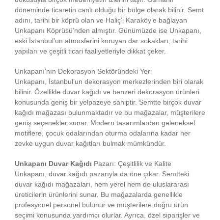
döneminde ticaretin canlı olduğu bir bölge olarak bilinir. Semt
adını, tarihi bir köprü olan ve Haliç’i Karaköy’e bağlayan
Unkapanı Köprüsü’nden almıştır. Günümüzde ise Unkapanı,
eski İstanbul’un atmosferini koruyan dar sokakları, tarihi
yapıları ve çeşitli ticari faaliyetleriyle dikkat çeker.
Unkapanı’nın Dekorasyon Sektöründeki Yeri
Unkapanı, İstanbul’un dekorasyon merkezlerinden biri olarak
bilinir. Özellikle duvar kağıdı ve benzeri dekorasyon ürünleri
konusunda geniş bir yelpazeye sahiptir. Semtte birçok duvar
kağıdı mağazası bulunmaktadır ve bu mağazalar, müşterilere
geniş seçenekler sunar. Modern tasarımlardan geleneksel
motiflere, çocuk odalarından oturma odalarına kadar her
zevke uygun duvar kağıtları bulmak mümkündür.
Unkapanı Duvar Kağıdı
Pazarı: Çeşitlilik ve Kalite
Unkapanı, duvar kağıdı pazarıyla da öne çıkar. Semtteki
duvar kağıdı mağazaları, hem yerel hem de uluslararası
üreticilerin ürünlerini sunar. Bu mağazalarda genellikle
profesyonel personel bulunur ve müşterilere doğru ürün
seçimi konusunda yardımcı olurlar. Ayrıca, özel siparişler ve