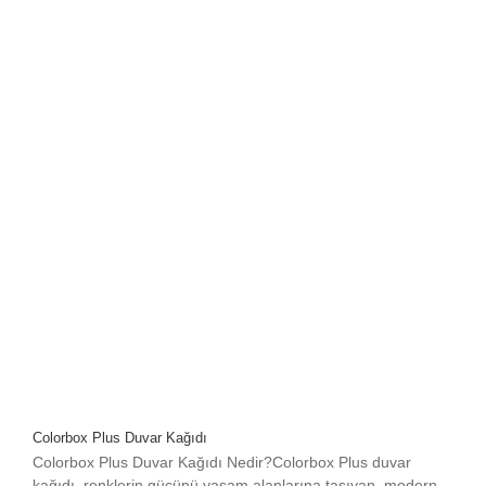
Colorbox Plus Duvar Kağıdı
Colorbox Plus Duvar Kağıdı Nedir?Colorbox Plus duvar
kağıdı, renklerin gücünü yaşam alanlarına taşıyan, modern