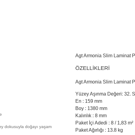
Agt Armonia Slim Laminat 
ÖZELLİKLERİ
Agt Armonia Slim Laminat 
Yüzey Aşınma Değeri: 32. S
En : 159 mm
Boy : 1380 mm
e
Kalınlık : 8 mm
Paket İçi Adedi : 8 / 1,83 m²
zey dokusuyla doğayı yaşam
Paket Ağırlığı : 13.8 kg