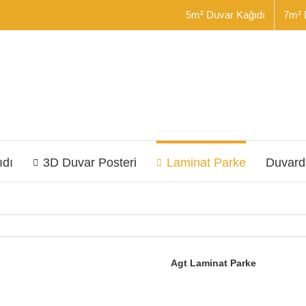
5m² Duvar Kağıdı
7m² 
ıdı
3D Duvar Posteri
Laminat Parke
Duvard
Agt Laminat Parke