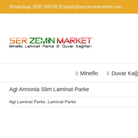
Skip
WhatsApp: 0532 660 85 91
|
satis@serzeminmarket.com
to
content
Mineflo
Duvar Kağ
Agt Armonia Slim Laminat Parke
Agt Laminat Parke
,
Laminat Parke