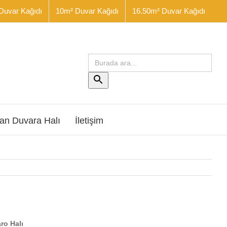
Duvar Kağıdı
10m² Duvar Kağıdı
16.50m² Duvar Kağıdı
Arama
yap:
Arama
Butonu
an Duvara Halı
İletişim
aro Halı