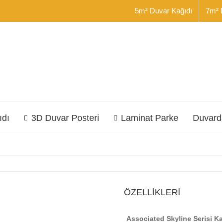
5m² Duvar Kağıdı
7m² 
ıdı
3D Duvar Posteri
Laminat Parke
Duvard
ÖZELLİKLERİ
Associated Skyline Serisi K