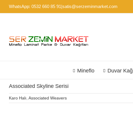
Skip
WhatsApp: 0532 660 85 91
|
satis@serzeminmarket.com
to
content
Mineflo
Duvar Kağ
Associated Skyline Serisi
Karo Halı
,
Associated Weavers